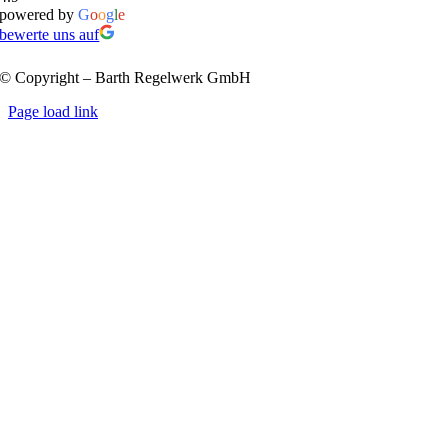
powered by
G
o
o
g
l
e
bewerte uns auf
© Copyright – Barth Regelwerk GmbH
Page load link