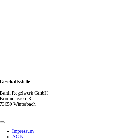
Geschäftsstelle
Barth Regelwerk GmbH
Brunnengasse 3
73650 Winterbach
Toggle
Navigation
Impressum
AGB