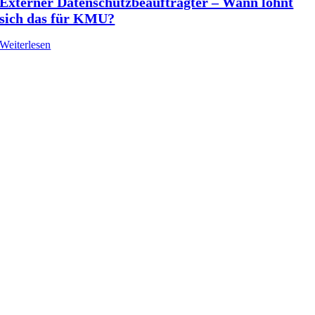
Externer Datenschutzbeauftragter – Wann lohnt
sich das für KMU?
Weiterlesen