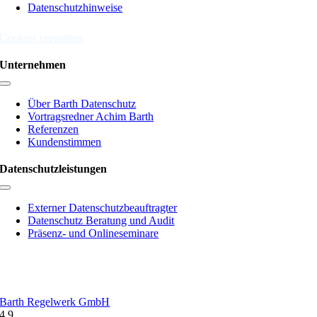
Datenschutzhinweise
Cookies verwalten
Unternehmen
Toggle
Navigation
Über Barth Datenschutz
Vortragsredner Achim Barth
Referenzen
Kundenstimmen
Datenschutzleistungen
Toggle
Navigation
Externer Datenschutzbeauftragter
Datenschutz Beratung und Audit
Präsenz- und Onlineseminare
Barth Regelwerk GmbH
4.9