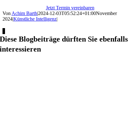
Jetzt Termin vereinbaren
Von
Achim Barth
|
2024-12-03T05:52:24+01:00
November
2024
|
Künstliche Intelligenz
|
Facebook
X
LinkedIn
Xing
Diese Blogbeiträge dürften Sie ebenfalls
interessieren