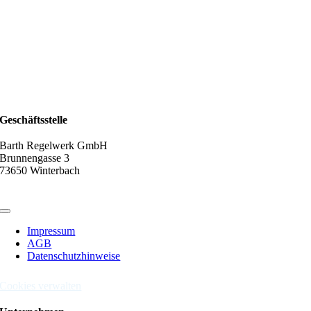
Geschäftsstelle
Barth Regelwerk GmbH
Brunnengasse 3
73650 Winterbach
Toggle
Navigation
Impressum
AGB
Datenschutzhinweise
Cookies verwalten