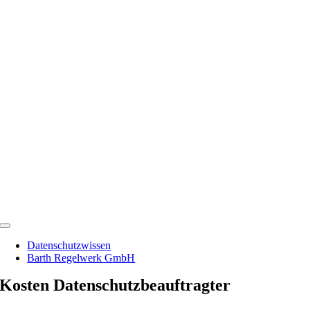
Zum
Inhalt
springen
Toggle
Navigation
Datenschutzwissen
Barth Regelwerk GmbH
Kosten Datenschutzbeauftragter