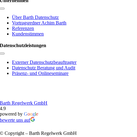
Unternehmen
Toggle
Navigation
Über Barth Datenschutz
Vortragsredner Achim Barth
Referenzen
Kundenstimmen
Datenschutzleistungen
Toggle
Navigation
Externer Datenschutzbeauftragter
Datenschutz Beratung und Audit
Präsenz- und Onlineseminare
Barth Regelwerk GmbH
4.9
powered by
G
o
o
g
l
e
bewerte uns auf
© Copyright – Barth Regelwerk GmbH