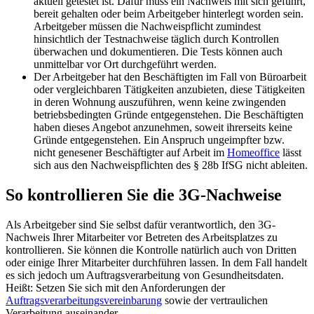
aktuell getestet ist. Dafür muss ein Nachweis mit sich geführt,
bereit gehalten oder beim Arbeitgeber hinterlegt worden sein.
Arbeitgeber müssen die Nachweispflicht zumindest
hinsichtlich der Testnachweise täglich durch Kontrollen
überwachen und dokumentieren. Die Tests können auch
unmittelbar vor Ort durchgeführt werden.
Der Arbeitgeber hat den Beschäftigten im Fall von Büroarbeit
oder vergleichbaren Tätigkeiten anzubieten, diese Tätigkeiten
in deren Wohnung auszuführen, wenn keine zwingenden
betriebsbedingten Gründe entgegenstehen. Die Beschäftigten
haben dieses Angebot anzunehmen, soweit ihrerseits keine
Gründe entgegenstehen. Ein Anspruch ungeimpfter bzw.
nicht genesener Beschäftigter auf Arbeit im
Homeoffice
lässt
sich aus den Nachweispflichten des § 28b IfSG nicht ableiten.
So kontrollieren Sie die 3G-Nachweise
Als Arbeitgeber sind Sie selbst dafür verantwortlich, den 3G-
Nachweis Ihrer Mitarbeiter vor Betreten des Arbeitsplatzes zu
kontrollieren. Sie können die Kontrolle natürlich auch von Dritten
oder einige Ihrer Mitarbeiter durchführen lassen. In dem Fall handelt
es sich jedoch um Auftragsverarbeitung von Gesundheitsdaten.
Heißt: Setzen Sie sich mit den Anforderungen der
Auftragsverarbeitungsvereinbarung
sowie der vertraulichen
Verarbeitung auseinander.