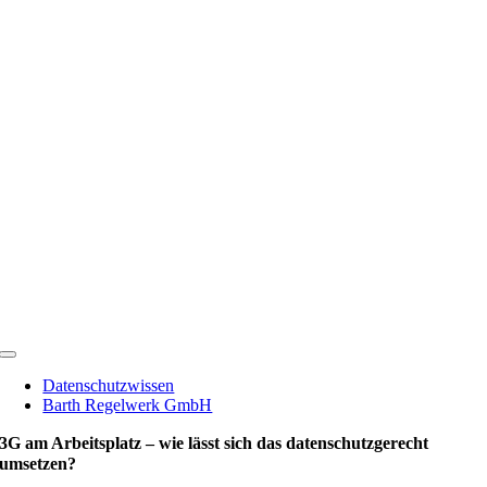
Zum
Inhalt
springen
Toggle
Navigation
Datenschutzwissen
Barth Regelwerk GmbH
3G am Arbeitsplatz – wie lässt sich das datenschutzgerecht
umsetzen?