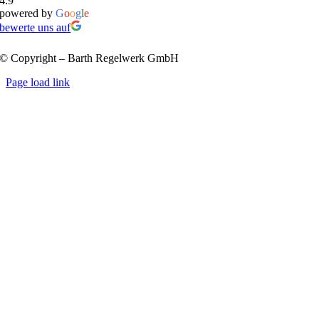
4.9
powered by
G
o
o
g
l
e
bewerte uns auf
© Copyright – Barth Regelwerk GmbH
Page load link