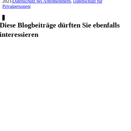
2021
|
Datenschutz bei Arbeitnehmern
,
Datenschutz für
Privatpersonen
|
Facebook
X
LinkedIn
Xing
Diese Blogbeiträge dürften Sie ebenfalls
interessieren