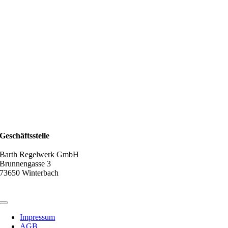
Geschäftsstelle
Barth Regelwerk GmbH
Brunnengasse 3
73650 Winterbach
Toggle
Navigation
Impressum
AGB