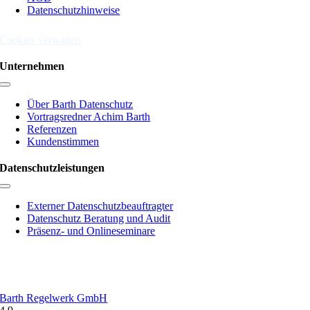
Datenschutzhinweise
Cookies verwalten
Unternehmen
Toggle
Navigation
Über Barth Datenschutz
Vortragsredner Achim Barth
Referenzen
Kundenstimmen
Datenschutzleistungen
Toggle
Navigation
Externer Datenschutzbeauftragter
Datenschutz Beratung und Audit
Präsenz- und Onlineseminare
Barth Regelwerk GmbH